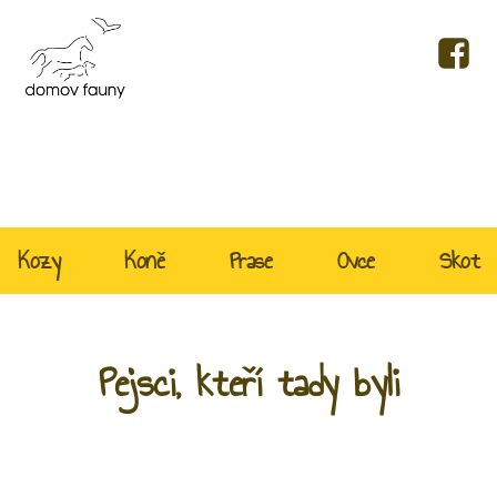
Kozy
Koně
Prase
Ovce
Skot
Pejsci, kteří tady byli