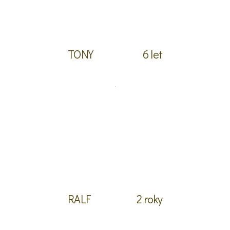
TONY
6 let
RALF
2 roky