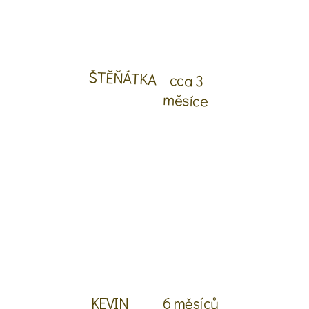
ŠTĚŇÁTKA
cca 3
měsíce
KEVIN
6 měsíců