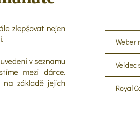
ále zlepšovat nejen
í.
Weber 
t uvedeni v seznamu
Veidec s
tíme mezi dárce.
na základě jejich
Royal C