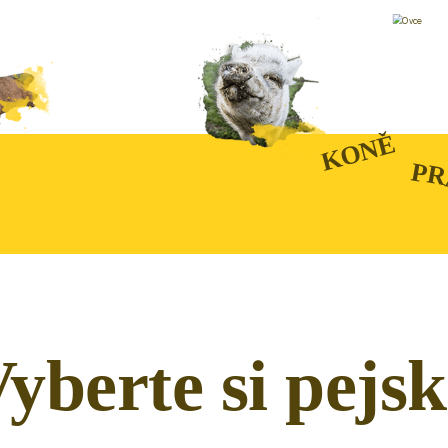
KONĚ
PR
yberte si pejs