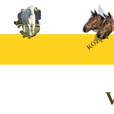
KOZY
V