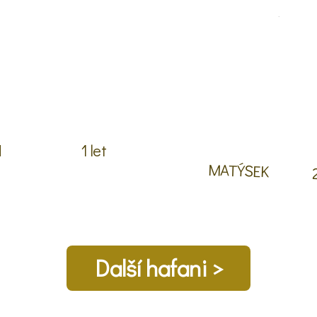
N
1 let
MATÝSEK
Další hafani >