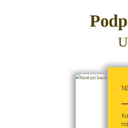
Podpo
U
N
Ka
na