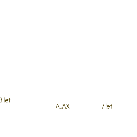
3 let
AJAX
7 let