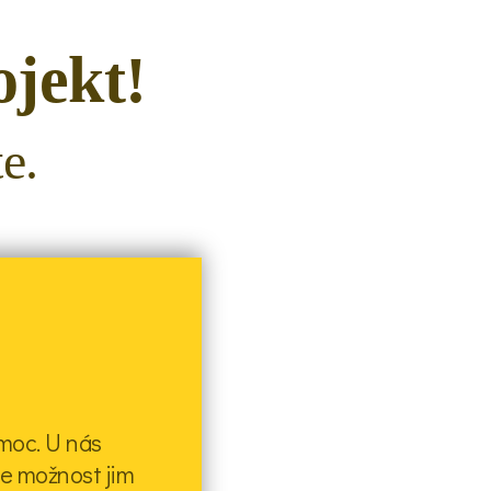
ojekt!
e.
omoc. U nás
áte možnost jim