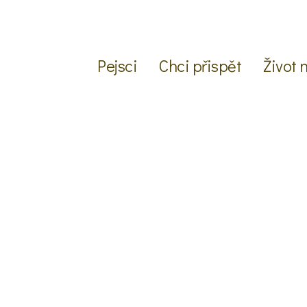
Pejsci
Chci přispět
Život