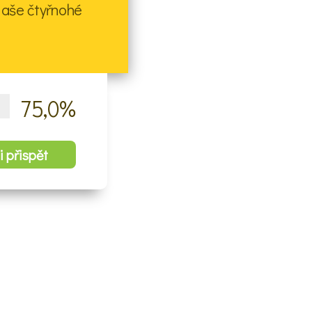
naše čtyřnohé
75,0%
i přispět