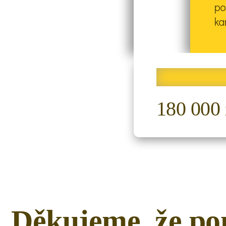
po
ka
180 000 
Děkujeme, že p