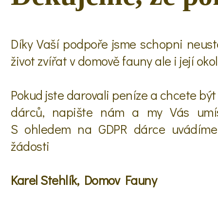
Díky Vaší podpoře jsme schopni neust
život zvířat v domově fauny ale i její okol
Pokud jste darovali peníze a chcete bý
dárců, napište nám a my Vás umís
S ohledem na GDPR dárce uvádíme 
žádosti
Karel Stehlík, Domov Fauny