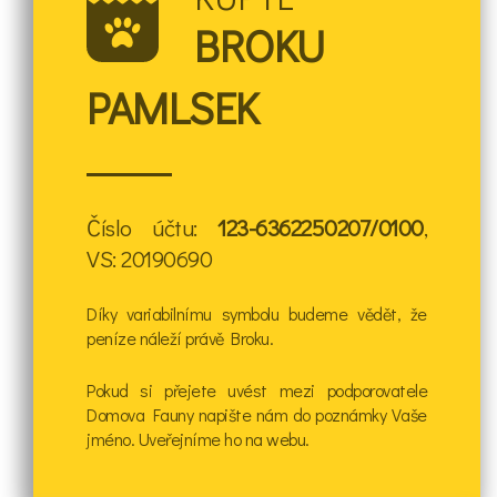
BROKU
PAMLSEK
Číslo účtu:
123-6362250207/0100
,
VS: 20190690
Díky variabilnímu symbolu budeme vědět, že
peníze náleží právě Broku.
Pokud si přejete uvést mezi podporovatele
Domova Fauny napište nám do poznámky Vaše
jméno. Uveřejníme ho na webu.