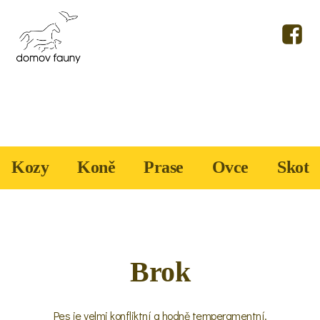
Kozy
Koně
Prase
Ovce
Skot
Brok
Pes je velmi konfliktní a hodně temperamentní.